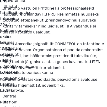
6.
saavutamist
BNS.
osa:
tähistati
Infantino vastu on kriitiline ka professionaalseid
seiklus
traditsioonilise
Intsident
jalgpallureid esindav FIFPRO, kes nimetas nüüdseks
vene
„
topping
toimus
loobutud ettepanekut „presidendivõimu sügavaks
laevas
out
“
22.
kuritarvitamiseks“ ning leidis, et FIFA vabandus ei
tseremooniaga,
juulil
taasta kaotatud usaldust.
02.09.2025
kus
umbes
Nädala
esines
kell
Lõuna-Ameerika jalgpalliliit CONMEBOL on Infantinole
voodinurk:
Atlassiani
10.50,
siiski toetavam. Organisatsioon ei poolda erakorralist
sekspoosid,
kaasjuht
sõnas
kongressi, kus hääletataks presidendi tuleviku üle,
mis
Mike
riigi
ning toetab järgmise aasta alguses kavandatud FIFA
naistele
Cannon-
piirivalveteenistuse
presidendivalimiste korraldamist.
päriselt
Brookes.
kommunikatsiooniosakonna
meeldivad
Pilvelõhkuja
juhataja
Infantino vastaskandidaadid peavad oma avalduse
ehitus
Lina
esitama hiljemalt 18. novembriks.
28.05.2025
algas
Laurinaityte.
Nädala
Central
voodinurk:
Nida
Stationi
Kuidas