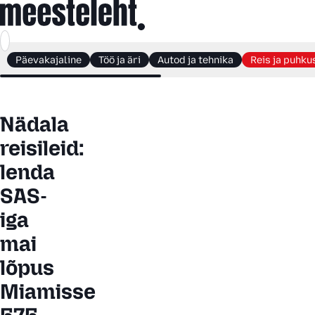
Päevakajaline
Töö ja äri
Autod ja tehnika
Reis ja puhku
Nädala
reisileid:
lenda
SAS-
iga
mai
lõpus
Miamisse