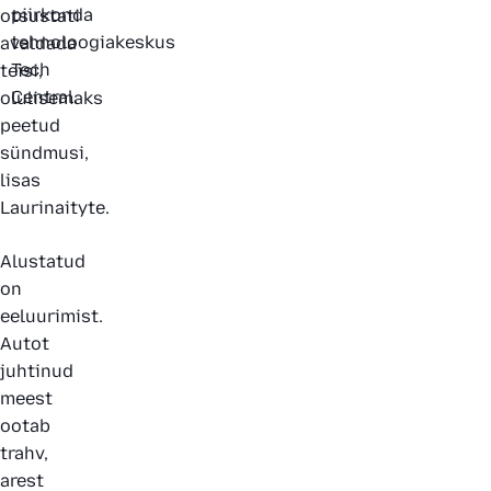
piirkonda
otsustati
tehnoloogiakeskus
avaldada
Tech
teisi,
Central.
olulisemaks
peetud
sündmusi,
lisas
Laurinaityte.
Alustatud
on
eeluurimist.
Autot
juhtinud
meest
ootab
trahv,
arest