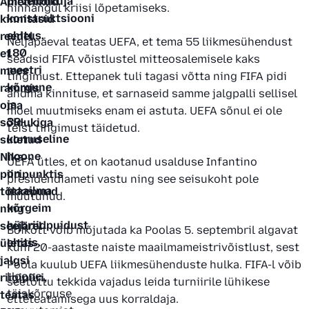
pilvelõhkuja
Ametnikud
kustutama
hinnangul kriisi lõpetamiseks.
konstruktsiooni
kinnitasid
27.08.2025
ehitus.
reedel,
Neljapäeval teatas UEFA, et tema 55 liikmesühendust
180
et
50
seadsid FIFA võistlustel mitteosalemisele kaks
meetri
mees
halli
tingimust. Ettepanek tuli tagasi võtta ning FIFA pidi
kõrgune
rammis
varjundit:
andma kinnituse, et sarnaseid samme jalgpalli sellisel
ja
oma
Tallinnas
moel muutmiseks enam ei astuta. UEFA sõnul ei ole
39-
sõidukiga
on
teist tingimust täidetud.
korruseline
suletud
avatud
hoone
Nika
BDSM
UEFA ütles, et on kaotanud usalduse Infantino
on
piiripunktis
rendistuudio
presidendiameti vastu ning see seisukoht pole
maailma
tõkkepuud
koos
muutunud.
kõrgeim
ning
mängutubadega
hübriidpuidust
seejärel
Boikott võib mõjutada ka Poolas 5. septembril algavat
09.10.2025
ehitis.
ületas
kuni 20-aastaste naiste maailmameistrivõistlust, sest
400
jalgsi
Poola kuulub UEFA liikmesühenduste hulka. FIFA-l võib
naist
Hoone
riigipiiri,
seetõttu tekkida vajadus leida turniirile lühikese
hiljem,
täiskõrguse
teatas
etteteatamisega uus korraldaja.