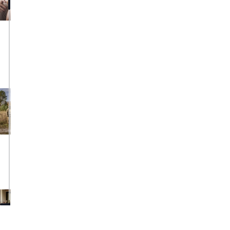
kolm
nippi
kuidas
voodis
kauem
kesta
09.04.2026
Eriüksus
K-
komando
otsib
uusi
töötajaid
07.07.2025
Eesti
ettevõtja