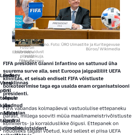
10.03.2025
Meesteleht
testib:
proovisõit
uue
Škoda
Gianni Infantino. Foto: ÜRO Uimastite ja Kuritegevuse
Kodiaq
Foto on
Büroo/ Wikimedia
Hübriidpuidust
illustreeriv.
pistik-
pilvelõhkuja.
Foto:
Foto: Dezeen
Envato
hübriidiga
FIFA president Gianni Infantino on sattunud üha
suurema surve alla, sest Euroopa jalgpalliliit UEFA
29.10.2025
Sydney
Leedu-
kinnitas, et seisab endiselt FIFA võistluste
kesklinnas
Vene
Riik
boikoteerimise taga ega usalda enam organisatsiooni
on
piiril
hakkab
presidenti.
lõpule
toimus
surnud
jõudnud
kaks
omaniku
FIFA vabandas kolmapäeval vastuolulise ettepaneku
Atlassian
nädalat
sõidukeid
pärast, millega sooviti müüa maailmameistrivõistluste
Central
tagasi
automaatselt
kommerts- ja korralduslikke õigusi. Ettepanek on
nimelise
julgeolekuintsident.
registrist
nüüdseks tagasi võetud, kuid sellest ei piisa UEFA