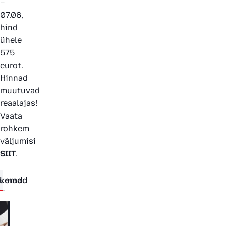
–
07.06,
hind
ühele
575
eurot.
Hinnad
muutuvad
reaalajas!
Vaata
rohkem
väljumisi
SIIT
.
tumad
skemad
10.08.2025
Meestele: