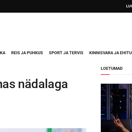
LU
IKA
REIS JA PUHKUS
SPORT JA TERVIS
KINNISVARA JA EHIT
LOETUMAD
nas nädalaga