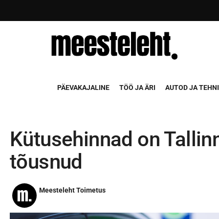
PÄEVAKAJALINE
TÖÖ JA ÄRI
AUTOD JA TEHN
Kütusehinnad on Tallin
tõusnud
Meesteleht Toimetus