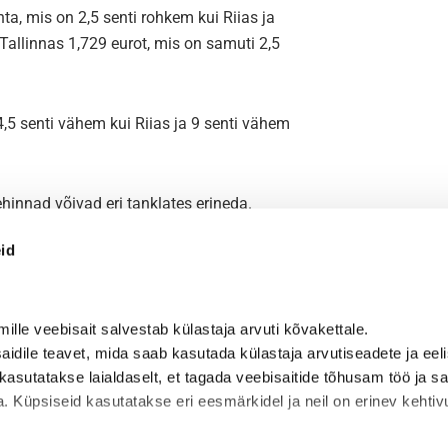
hta, mis on 2,5 senti rohkem kui Riias ja
 Tallinnas 1,729 eurot, mis on samuti 2,5
n 4,5 senti vähem kui Riias ja 9 senti vähem
hinnad võivad eri tanklates erineda.
eid
 mille veebisait salvestab külastaja arvuti kõvakettale.
dile teavet, mida saab kasutada külastaja arvutiseadete ja eeli
asutatakse laialdaselt, et tagada veebisaitide tõhusam töö ja s
sel aastal said päästjad tudengite tõttu
ta. Küpsiseid kasutatakse eri eesmärkidel ja neil on erinev kehti
ada väljakutset