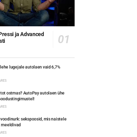
ressi ja Advanced
sti
ehe lugejale autolaen vaid 6,7%
ARES
utot ostmas? AutoPay autolaen ühe
soodustingimustel!
ARES
voodinurk: sekspoosid, mis naistele
t meeldivad
ARES