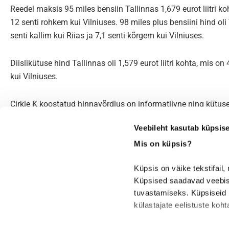
Reedel maksis 95 miles bensiin Tallinnas 1,679 eurot liitri ko
12 senti rohkem kui Vilniuses. 98 miles plus bensiini hind oli
senti kallim kui Riias ja 7,1 senti kõrgem kui Vilniuses.
Diislikütuse hind Tallinnas oli 1,579 eurot liitri kohta, mis o
kui Vilniuses.
Cirkle K koostatud hinnavõrdlus on informatiivne ning kütuse
Veebileht kasutab küpsis
Mis on küpsis?
Küpsis on väike tekstifail,
Küpsised saadavad veebisai
Eelmine
Järgmine
tuvastamiseks. Küpsiseid k
Eesti Energia teenis mullu tugeva kasumi
Eelmi
külastajate eelistuste koh
pools