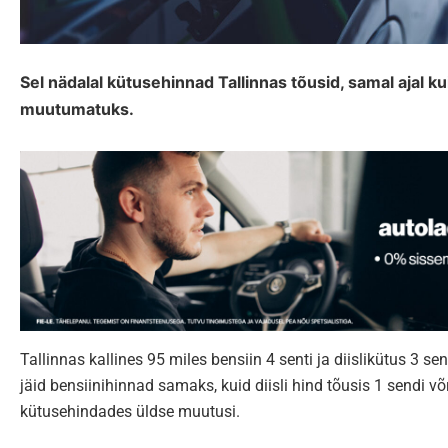
Sel nädalal kütusehinnad Tallinnas tõusid, samal ajal ku
muutumatuks.
Tallinnas kallines 95 miles bensiin 4 senti ja diislikütus 3 s
jäid bensiinihinnad samaks, kuid diisli hind tõusis 1 sendi võ
kütusehindades üldse muutusi.