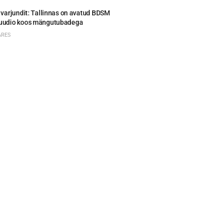
i varjundit: Tallinnas on avatud BDSM
tuudio koos mängutubadega
ARES