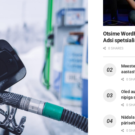
Otsime WordP
Adsi spetsiali
0 SHARES
Meestel
aastas!
0 SH
Oled a
nipiga 
0 SH
Nädala 
pärisel
0 SH