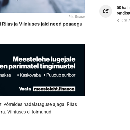
50 hall
rendis
Pilt: Envato
0 SH
i Riias ja Vilniuses jäid need peaaegu
enti võrreldes nädalataguse ajaga. Riias
rra. Vilniuses ei toimunud